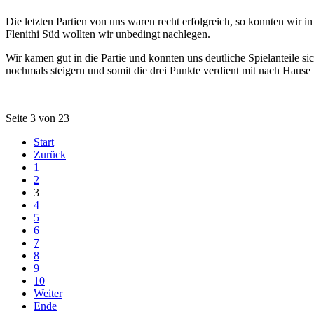
Die letzten Partien von uns waren recht erfolgreich, so konnten wir
Flenithi Süd wollten wir unbedingt nachlegen.
Wir kamen gut in die Partie und konnten uns deutliche Spielanteile s
nochmals steigern und somit die drei Punkte verdient mit nach Haus
Seite 3 von 23
Start
Zurück
1
2
3
4
5
6
7
8
9
10
Weiter
Ende