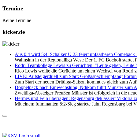
Termine
Keine Termine
kicker.de
Aus 0:4 wird 5:4: Schalker U 23 feiert unfassbaren Comeback-
Wahnsinn in der Regionalliga West: Der 1. FC Bocholt startet f
Rodri-Teamkollege Lewis zu Gerüchten: "Leute gehen, Leute 
Rico Lewis wollte die Gerüchte um einen Wechsel von Rodri 
LIVE! Aufsteigerduell zum Start: Großaspach empfängt Fortu
Zum Start der neuen Drittliga-Saison kommt es gleich zum Auf
Doppelpack nach Einwechslung: Ndikom führt Münster zum Au
Zweitliga-Absteiger Preußen Münster ist erfolgreich in die neue
Hermes und Fein überragen: Regensburg deklassiert Viktoria z
Mit einem fulminanten 5:2-Sieg startete Jahn Regensburg bei Vik