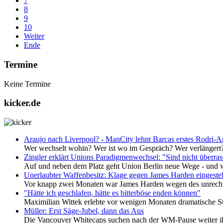
7
8
9
10
Weiter
Ende
Termine
Keine Termine
kicker.de
Araujo nach Liverpool? - ManCity lehnt Barcas erstes Rodri-A
Wer wechselt wohin? Wer ist wo im Gespräch? Wer verlängert? I
Zingler erklärt Unions Paradigmenwechsel: "Sind nicht überras
Auf und neben dem Platz geht Union Berlin neue Wege - und w
Unerlaubter Waffenbesitz: Klage gegen James Harden eingestel
Vor knapp zwei Monaten war James Harden wegen des unrechtm
"Hätte ich geschlafen, hätte es bitterböse enden können"
Maximilian Wittek erlebte vor wenigen Monaten dramatische St
Müller: Erst Säge-Jubel, dann das Aus
Die Vancouver Whitecaps suchen nach der WM-Pause weiter ih